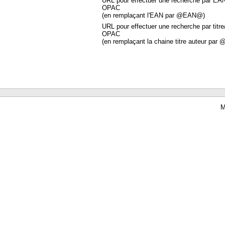
URL pour effectuer une recherche par EA
OPAC
(en remplaçant l'EAN par @EAN@)
URL pour effectuer une recherche par titre
OPAC
(en remplaçant la chaine titre auteur par 
M
Waterbear : le premier logiciel de bibliothèque (SIGB) gratuit accessible en li