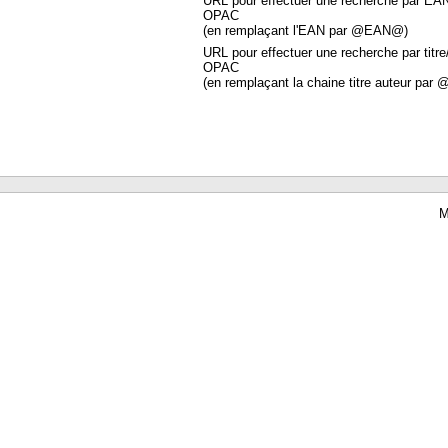
URL pour effectuer une recherche par EA
OPAC
(en remplaçant l'EAN par @EAN@)
URL pour effectuer une recherche par titre
OPAC
(en remplaçant la chaine titre auteur par 
M
Waterbear : le premier logiciel de bibliothèque (SIGB) gratuit accessible en li