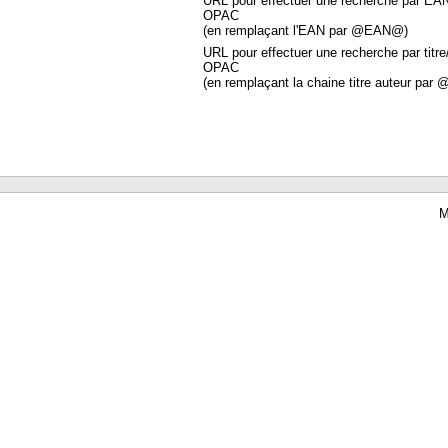
URL pour effectuer une recherche par EA
OPAC
(en remplaçant l'EAN par @EAN@)
URL pour effectuer une recherche par titre
OPAC
(en remplaçant la chaine titre auteur par 
M
Waterbear : le premier logiciel de bibliothèque (SIGB) gratuit accessible en li