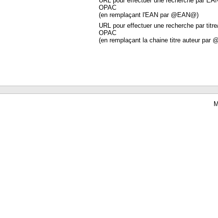
URL pour effectuer une recherche par EA
OPAC
(en remplaçant l'EAN par @EAN@)
URL pour effectuer une recherche par titre
OPAC
(en remplaçant la chaine titre auteur par 
M
Waterbear : le premier logiciel de bibliothèque (SIGB) gratuit accessible en li