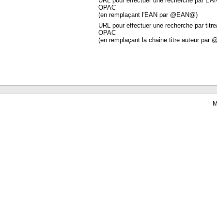
URL pour effectuer une recherche par EA
OPAC
(en remplaçant l'EAN par @EAN@)
URL pour effectuer une recherche par titre
OPAC
(en remplaçant la chaine titre auteur par 
M
Waterbear : le premier logiciel de bibliothèque (SIGB) gratuit accessible en li