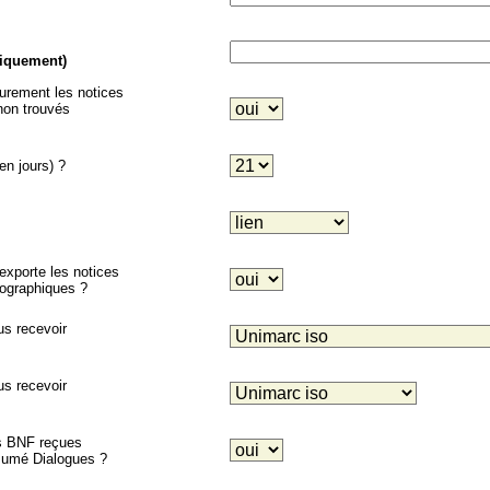
niquement)
eurement les notices
on trouvés
en jours) ?
porte les notices
liographiques ?
us recevoir
us recevoir
es BNF reçues
ésumé Dialogues ?