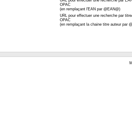
URL pour effectuer une recherche par EA
OPAC
(en remplaçant l'EAN par @EAN@)
URL pour effectuer une recherche par titre
OPAC
(en remplaçant la chaine titre auteur par 
M
Waterbear : le premier logiciel de bibliothèque (SIGB) gratuit accessible en li