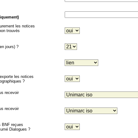
niquement)
eurement les notices
on trouvés
en jours) ?
porte les notices
liographiques ?
us recevoir
us recevoir
es BNF reçues
ésumé Dialogues ?