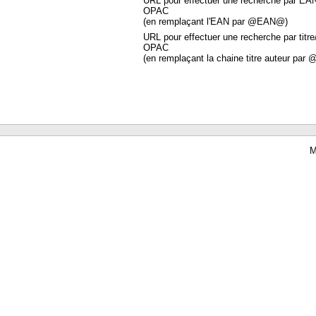
URL pour effectuer une recherche par EA
OPAC
(en remplaçant l'EAN par @EAN@)
URL pour effectuer une recherche par titre
OPAC
(en remplaçant la chaine titre auteur par 
M
Waterbear : le premier logiciel de bibliothèque (SIGB) gratuit accessible en li