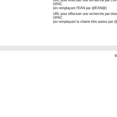
URL pour effectuer une recherche par EA
OPAC
(en remplaçant l'EAN par @EAN@)
URL pour effectuer une recherche par titre
OPAC
(en remplaçant la chaine titre auteur par 
M
Waterbear : le premier logiciel de bibliothèque (SIGB) gratuit accessible en li