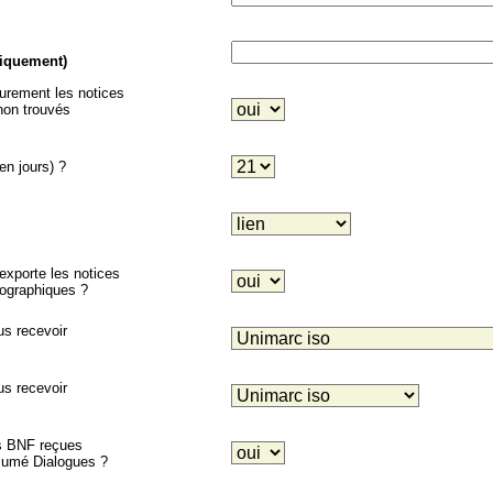
niquement)
eurement les notices
on trouvés
en jours) ?
porte les notices
liographiques ?
us recevoir
us recevoir
es BNF reçues
ésumé Dialogues ?