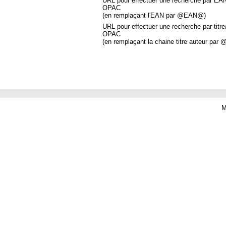
URL pour effectuer une recherche par EA
OPAC
(en remplaçant l'EAN par @EAN@)
URL pour effectuer une recherche par titre
OPAC
(en remplaçant la chaine titre auteur par 
M
Waterbear : le premier logiciel de bibliothèque (SIGB) gratuit accessible en li